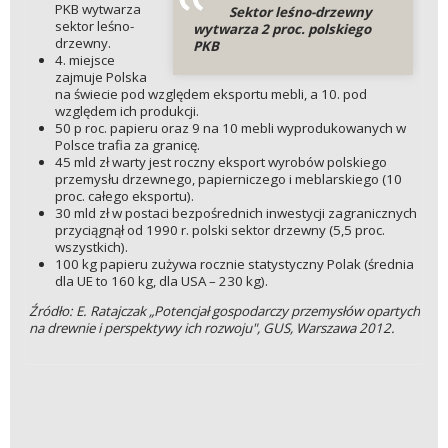
PKB wytwarza
Sektor leśno-drzewny
sektor leśno-
wytwarza 2 proc. polskiego
drzewny.
PKB
4. miejsce
zajmuje Polska
na świecie pod względem eksportu mebli, a 10. pod
względem ich produkcji.
50 p roc. papieru oraz 9 na 10 mebli wyprodukowanych w
Polsce trafia za granicę.
45 mld zł warty jest roczny eksport wyrobów polskiego
przemysłu drzewnego, papierniczego i meblarskiego (10
proc. całego eksportu).
30 mld zł w postaci bezpośrednich inwestycji zagranicznych
przyciągnął od 1990 r. polski sektor drzewny (5,5 proc.
wszystkich).
100 kg papieru zużywa rocznie statystyczny Polak (średnia
dla UE to 160 kg, dla USA – 230 kg).
Źródło: E. Ratajczak „Potencjał gospodarczy przemysłów opartych
na drewnie i perspektywy ich rozwoju", GUS, Warszawa 2012.