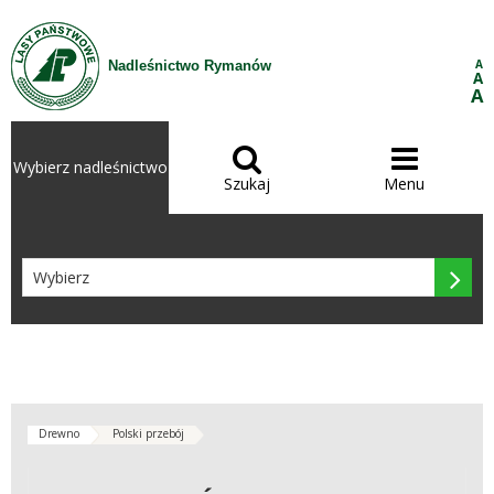
Przejdź do treści
A
Nadleśnictwo Rymanów
A
A


Wybierz nadleśnictwo
Szukaj
Menu

Drewno
Polski przebój