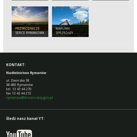
JEDEN KARDYNAŁ I
TEMATYCZNE,
JEDEN PRZEŁOM
TRASY ROWEROWE
WISŁOKA
I KONNE
PRZYRODNICZE
WARUNKI
SERCE RYMANOWA
SPRZEDAŻY
ZDROJU
DREWNA
KONTAKT:
Nadleśnictwo Rymanów
ul. Dworska 38
38-480 Rymanów
tel. 13 43 44 270
fax 13 43 44 272
rymanow@krosno.lasy.gov.pl
Śledź nasz kanał YT: