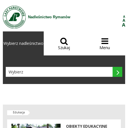
Przejdź do treści
A
Nadleśnictwo Rymanów
A
A


Wybierz nadleśnictwo
Szukaj
Menu

Edukacja
OBIEKTY EDUKACYJNE