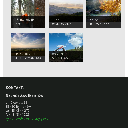
UŻYTKOWANIE
TRZY
SZLAKI
LASU
WODOSPADY,
TURYSTYCZNE I
JEDEN KARDYNAŁ I
TEMATYCZNE,
JEDEN PRZEŁOM
TRASY ROWEROWE
WISŁOKA
I KONNE
PRZYRODNICZE
WARUNKI
SERCE RYMANOWA
SPRZEDAŻY
ZDROJU
DREWNA
KONTAKT:
Nadleśnictwo Rymanów
ul. Dworska 38
38-480 Rymanów
tel. 13 43 44 270
fax 13 43 44 272
rymanow@krosno.lasy.gov.pl